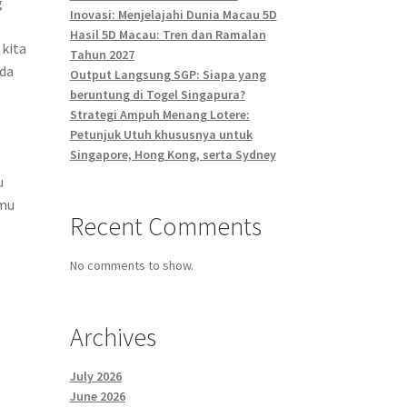
g
Inovasi: Menjelajahi Dunia Macau 5D
Hasil 5D Macau: Tren dan Ramalan
 kita
Tahun 2027
nda
Output Langsung SGP: Siapa yang
beruntung di Togel Singapura?
Strategi Ampuh Menang Lotere:
Petunjuk Utuh khususnya untuk
Singapore, Hong Kong, serta Sydney
u
amu
Recent Comments
No comments to show.
Archives
July 2026
June 2026