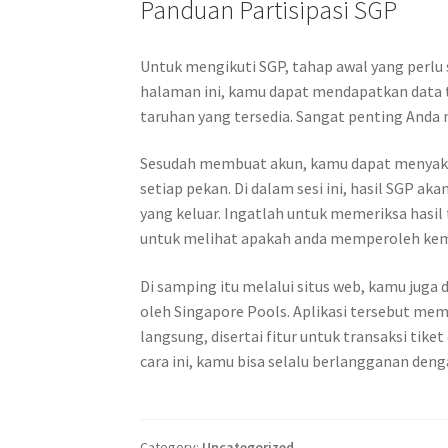
Panduan Partisipasi SGP
Untuk mengikuti SGP, tahap awal yang perlu 
halaman ini, kamu dapat mendapatkan data t
taruhan yang tersedia. Sangat penting Anda 
Sesudah membuat akun, kamu dapat menyaksi
setiap pekan. Di dalam sesi ini, hasil SGP a
yang keluar. Ingatlah untuk memeriksa hasi
untuk melihat apakah anda memperoleh ke
Di samping itu melalui situs web, kamu juga 
oleh Singapore Pools. Aplikasi tersebut m
langsung, disertai fitur untuk transaksi ti
cara ini, kamu bisa selalu berlangganan den
Category:
Uncategorized