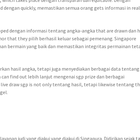
, which takes place dengan transparan dan equitable. Dengan
ed dengan quickly, memastikan semua orang gets informasi in real
uipped dengan informasi tentang angka-angka that are drawn dan h
or that they pilih berhasil keluar sebagai pemenang. Singapore
an bermain yang baik dan memastikan integritas permainan tet
rkan hasil angka, tetapi juga menyediakan berbagai data tentang
n can find out lebih lanjut mengenai sgp prize dan berbagai
ive draw sgp is not only tentang hasil, tetapi likewise tentang t
gel.
yanan judi yang diakui yang diakui di Singapura. Didirikan sejak t