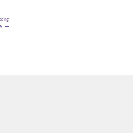
kong
25