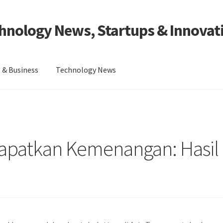
echnology News, Startups & Innovat
 & Business
Technology News
ss
Technology News
apatkan Kemenangan: Hasil