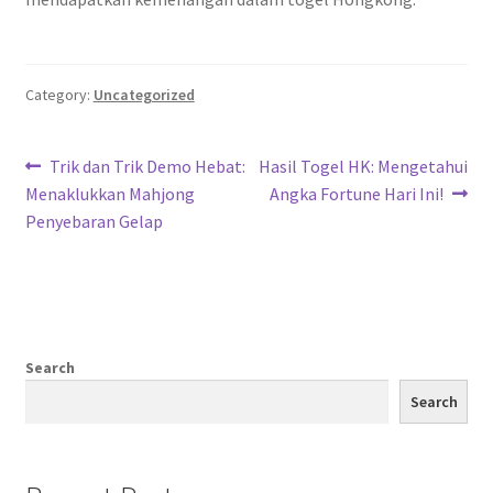
Category:
Uncategorized
Post
Previous
Next
Trik dan Trik Demo Hebat:
Hasil Togel HK: Mengetahui
post:
post:
Menaklukkan Mahjong
Angka Fortune Hari Ini!
navigation
Penyebaran Gelap
Search
Search