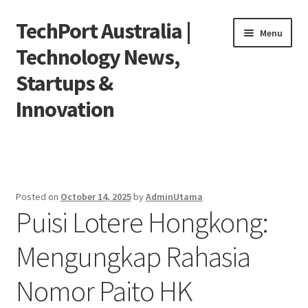
TechPort Australia |
Skip
Skip
Menu
to
to
Technology News,
navigation
content
Startups &
Innovation
Home
Innovation & Future
Posted on
October 14, 2025
by
AdminUtama
Puisi Lotere Hongkong:
Startups & Business
Mengungkap Rahasia
Technology News
Nomor Paito HK