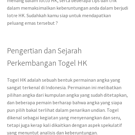
menang dalam lotto HK, serta beberapa tips dan trik
dalam memaksimalkan keberuntungan anda dalam berjudi
lotre HK. Sudahkah kamu siap untuk mendapatkan
peluang emas tersebut ?
Pengertian dan Sejarah
Perkembangan Togel HK
Togel HK adalah sebuah bentuk permainan angka yang
sangat terkenal di Indonesia. Permainan ini melibatkan
pilihan angka dari kumpulan angka yang sudah ditetapkan,
dan beberapa pemain berharap bahwa angka yang siapa
pun pilih bakal terlihat dalam penarikan undian. Togel
dikenal sebagai kegiatan yang menyenangkan dan seru,
tetapi juga kerap kali dikaitkan dengan aspek spekulatif
yang menuntut analisis dan keberuntungan.