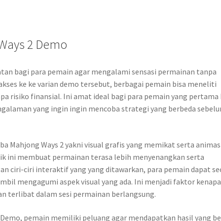
Ways 2 Demo
an bagi para pemain agar mengalami sensasi permainan tanpa
akses ke ke varian demo tersebut, berbagai pemain bisa meneliti
a risiko finansial. Ini amat ideal bagi para pemain yang pertama 
alaman yang ingin ingin mencoba strategi yang berbeda sebel
coba Mahjong Ways 2 yakni visual grafis yang memikat serta animas
arik ini membuat permainan terasa lebih menyenangkan serta
iri-ciri interaktif yang yang ditawarkan, para pemain dapat se
l mengagumi aspek visual yang ada. Ini menjadi faktor kenap
n terlibat dalam sesi permainan berlangsung.
 2 Demo, pemain memiliki peluang agar mendapatkan hasil yang be