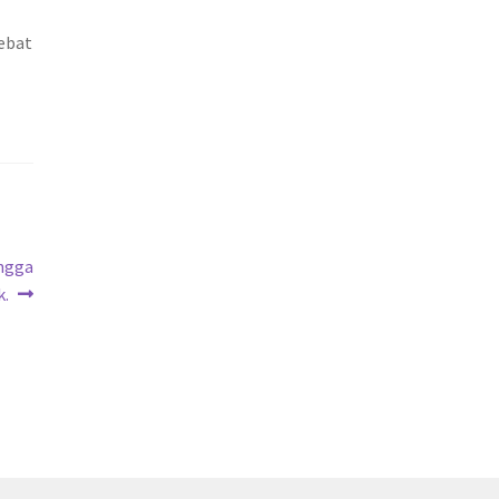
ebat
ingga
k.