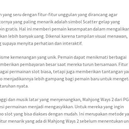
yang seru dengan fitur-fitur unggulan yang dirancang agar
rnya yang paling menarik adalah simbol Scatter gelap yang
in gratis. Hal ini memberi pemain kesempatan dalam mengalika
n lebih banyak uang. Dikenal karena tampilan visual menawan,
 supaya menyita perhatian dan interaktif.
anisme kemenangan yang unik. Pemain dapat menikmati berbagai
emberikan pembayaran besar saat mereka turun bersamaan. Fitur 
agai permainan slot biasa, tetapi juga memberikan tantangan y
emo menjadikannya lebih gampang bagi pemain baru untuk menget
aruhan nyata.
inggi dan musik latar yang menyenangkan, Mahjong Ways 2 dari PG
i permainan menjadi mengasyikkan. Untuk mereka yang ingin
o slot yang bisa diakses dengan mudah. Ini merupakan metode y
fitur menarik yang ada di Mahjong Ways 2 sebelum menentukan u