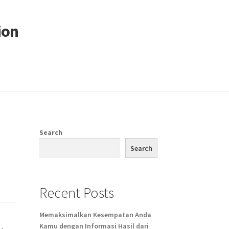
ion
Search
Search
Recent Posts
Memaksimalkan Kesempatan Anda
Kamu dengan Informasi Hasil dari