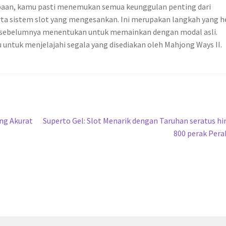
baan, kamu pasti menemukan semua keunggulan penting dari
rta sistem slot yang mengesankan. Ini merupakan langkah yang h
sebelumnya menentukan untuk memainkan dengan modal asli.
untuk menjelajahi segala yang disediakan oleh Mahjong Ways II.
Next
ang Akurat
Superto Gel: Slot Menarik dengan Taruhan seratus h
post:
800 perak Pera