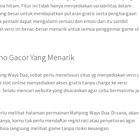
na hitam. Fitur ini tidak hanya menyediakan variabilitas dalam
ang besar untuk mendapatkan putaran gratis serta penghargaan
a pemain dapat mengalami sensasi dan emosi dari itu sambil
versi ini benar-benar menarik untuk semua penggemar game sl
mo Gacor Yang Menarik
g Ways Dua, sobat perlu menelusuri situs yg menyediakan versi u
 slot online menyediakan akses gratis tanpa charge ke versi
 Selalu mencari website yang disarankan agar coba bermainmu ja
 perlu melihat halaman permainan Mahjong Ways Dua. Di sana, akan
anya, kamu tak perlu mendaftar registrasi atau penyetoran agar
 bisa langsung melihat game tanpa risiko keuangan.