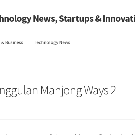
echnology News, Startups & Innovat
 & Business
Technology News
ss
Technology News
Unggulan Mahjong Ways 2