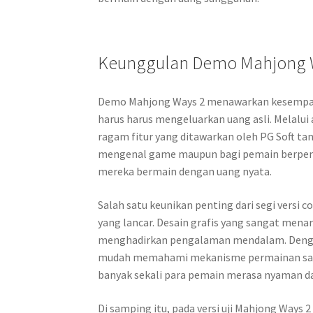
Keunggulan Demo Mahjong 
Demo Mahjong Ways 2 menawarkan kesempat
harus harus mengeluarkan uang asli. Melalui 
ragam fitur yang ditawarkan oleh PG Soft tanp
mengenal game maupun bagi pemain berpeng
mereka bermain dengan uang nyata.
Salah satu keunikan penting dari segi versi 
yang lancar. Desain grafis yang sangat men
menghadirkan pengalaman mendalam. Dengan c
mudah memahami mekanisme permainan sambi
banyak sekali para pemain merasa nyaman da
Di samping itu, pada versi uji Mahjong Ways