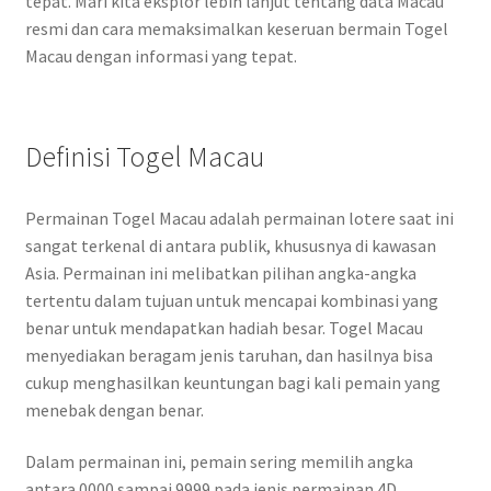
tepat. Mari kita eksplor lebih lanjut tentang data Macau
resmi dan cara memaksimalkan keseruan bermain Togel
Macau dengan informasi yang tepat.
Definisi Togel Macau
Permainan Togel Macau adalah permainan lotere saat ini
sangat terkenal di antara publik, khususnya di kawasan
Asia. Permainan ini melibatkan pilihan angka-angka
tertentu dalam tujuan untuk mencapai kombinasi yang
benar untuk mendapatkan hadiah besar. Togel Macau
menyediakan beragam jenis taruhan, dan hasilnya bisa
cukup menghasilkan keuntungan bagi kali pemain yang
menebak dengan benar.
Dalam permainan ini, pemain sering memilih angka
antara 0000 sampai 9999 pada jenis permainan 4D.