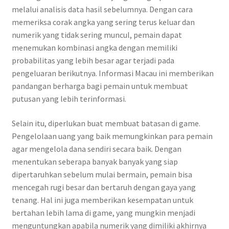
melalui analisis data hasil sebelumnya. Dengan cara
memeriksa corak angka yang sering terus keluar dan
numerik yang tidak sering muncul, pemain dapat
menemukan kombinasi angka dengan memiliki
probabilitas yang lebih besar agar terjadi pada
pengeluaran berikutnya. Informasi Macau ini memberikan
pandangan berharga bagi pemain untuk membuat
putusan yang lebih terinformasi.
Selain itu, diperlukan buat membuat batasan di game.
Pengelolaan uang yang baik memungkinkan para pemain
agar mengelola dana sendiri secara baik. Dengan
menentukan seberapa banyak banyak yang siap
dipertaruhkan sebelum mulai bermain, pemain bisa
mencegah rugi besar dan bertaruh dengan gaya yang
tenang. Hal ini juga memberikan kesempatan untuk
bertahan lebih lama di game, yang mungkin menjadi
menguntungkan apabila numerik yang dimiliki akhirnya