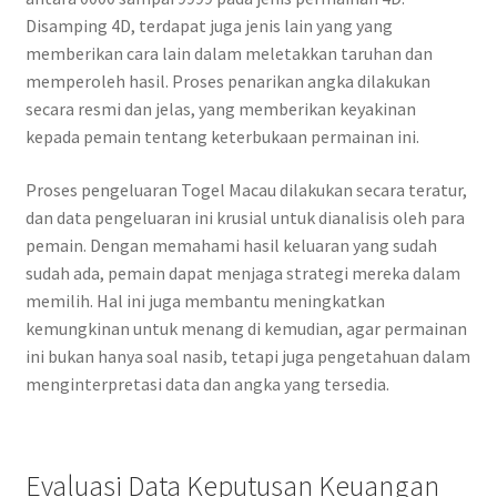
Disamping 4D, terdapat juga jenis lain yang yang
memberikan cara lain dalam meletakkan taruhan dan
memperoleh hasil. Proses penarikan angka dilakukan
secara resmi dan jelas, yang memberikan keyakinan
kepada pemain tentang keterbukaan permainan ini.
Proses pengeluaran Togel Macau dilakukan secara teratur,
dan data pengeluaran ini krusial untuk dianalisis oleh para
pemain. Dengan memahami hasil keluaran yang sudah
sudah ada, pemain dapat menjaga strategi mereka dalam
memilih. Hal ini juga membantu meningkatkan
kemungkinan untuk menang di kemudian, agar permainan
ini bukan hanya soal nasib, tetapi juga pengetahuan dalam
menginterpretasi data dan angka yang tersedia.
Evaluasi Data Keputusan Keuangan