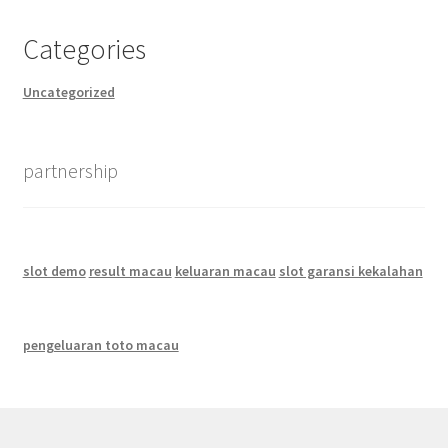
Categories
Uncategorized
partnership
slot demo
result macau
keluaran macau
slot garansi kekalahan
pengeluaran toto macau